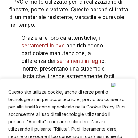
Il PVC è molto utilizzato per la realizzazione di
finestre, porte e vetrate. Questo perché si tratta
di un materiale resistente, versatile e durevole
nel tempo.
Grazie alle loro caratteristiche, i
serramenti in pvc
non richiedono
particolare manutenzione, a
differenza dei
serramenti in legn
o.
Inoltre, presentano una superficie
liscia che li rende estremamente facili
da pulire.
Questo sito utilizza cookie, anche di terze parti o
Nonostate ciò, si tratta di superfici che sono
tecnologie simili per scopi tecnici e, previo tuo consenso,
costantemente esposte a polvere, agenti
per altri finalità come specificato nella Cookie Policy. Puoi
atmosferici e residui derivanti dall’inquinamento
acconsentire all'uso di tali tecnologie utilizzando il
di caldaie e camini. In particolare, se vivi in
pulsante "Accetta" o negare e chiudere l'avviso
grandi città come Milano o Monza, saprai bene
utilizzando il pulsante "Rifiuta". Puoi liberamente dare,
quanto lo smog e le polveri sottili che si
negare o revocare il tuo consenso in qualsiasi momento