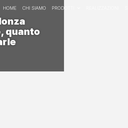
HOME
CHI SIAMO
PRODOTTI
REALIZZAZIONI
S
Monza
e, quanto
arle